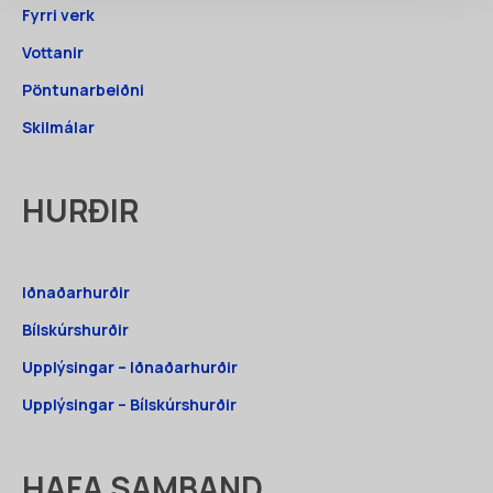
Fyrri verk
Vottanir
Pöntunarbeiðni
Skilmálar
HURÐIR
Iðnaðarhurðir
Bílskúrshurðir
Upplýsingar – Iðnaðarhurðir
Upplýsingar – Bílskúrshurðir
HAFA SAMBAND