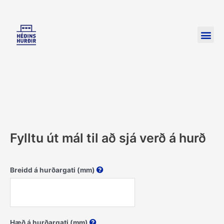
Skip
to
Me
content
Fylltu út mál til að sjá verð á hurð
Breidd á hurðargati (mm)
Hæð á hurðargati (mm)