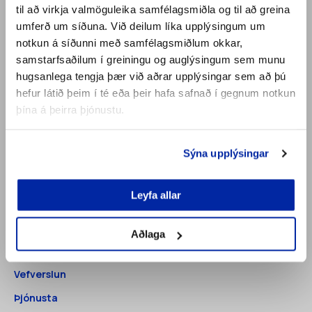
til að virkja valmöguleika samfélagsmiðla og til að greina
umferð um síðuna. Við deilum líka upplýsingum um
notkun á síðunni með samfélagsmiðlum okkar,
samstarfsaðilum í greiningu og auglýsingum sem munu
hugsanlega tengja þær við aðrar upplýsingar sem að þú
hefur látið þeim í té eða þeir hafa safnað í gegnum notkun
þína á þeirra þjónustu.
Sýna upplýsingar
Leyfa allar
UM OKKUR
Aðlaga
Vefverslun
Þjónusta