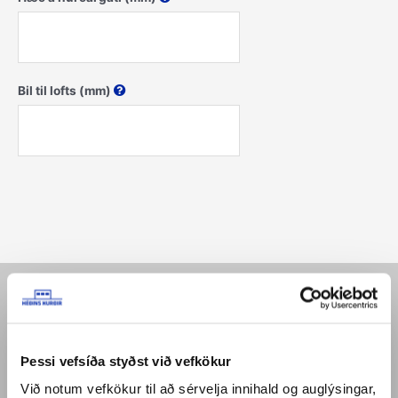
Bil til lofts (mm)
Þessi vefsíða styðst við vefkökur
Við notum vefkökur til að sérvelja innihald og auglýsingar,