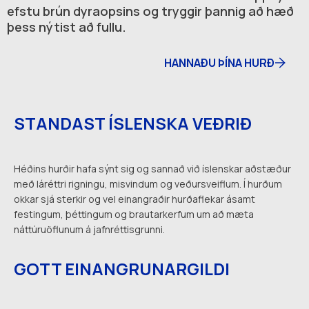
efstu brún dyraopsins og tryggir þannig að hæð
þess nýtist að fullu.
HANNAÐU ÞÍNA HURÐ
STANDAST ÍSLENSKA VEÐRIÐ
Héðins hurðir hafa sýnt sig og sannað við íslenskar aðstæður
með láréttri rigningu, misvindum og veðursveiflum. Í hurðum
okkar sjá sterkir og vel einangraðir hurðaflekar ásamt
festingum, þéttingum og brautarkerfum um að mæta
náttúruöflunum á jafnréttisgrunni.
GOTT EINANGRUNARGILDI