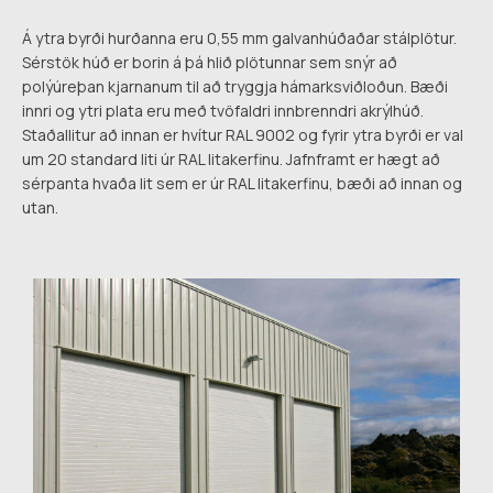
Á ytra byrði hurðanna eru 0,55 mm galvanhúðaðar stálplötur.
Sérstök húð er borin á þá hlið plötunnar sem snýr að
polýúreþan kjarnanum til að tryggja hámarksviðloðun. Bæði
innri og ytri plata eru með tvöfaldri innbrenndri akrýlhúð.
Staðallitur að innan er hvítur RAL 9002 og fyrir ytra byrði er val
um 20 standard liti úr RAL litakerfinu. Jafnframt er hægt að
sérpanta hvaða lit sem er úr RAL litakerfinu, bæði að innan og
utan.