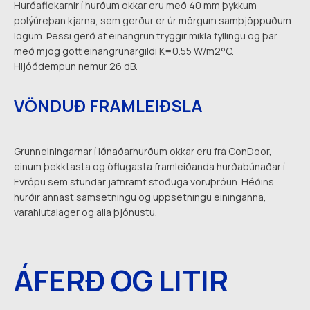
Hurðaflekarnir í hurðum okkar eru með 40 mm þykkum
polýúreþan kjarna, sem gerður er úr mörgum samþjöppuðum
lögum. Þessi gerð af einangrun tryggir mikla fyllingu og þar
með mjög gott einangrunargildi K=0.55 W/m2°C.
Hljóðdempun nemur 26 dB.
VÖNDUÐ FRAMLEIÐSLA
Grunneiningarnar í iðnaðarhurðum okkar eru frá ConDoor,
einum þekktasta og öflugasta framleiðanda hurðabúnaðar í
Evrópu sem stundar jafnramt stöðuga vöruþróun. Héðins
hurðir annast samsetningu og uppsetningu eininganna,
varahlutalager og alla þjónustu.
ÁFERÐ OG LITIR