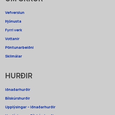
Vefverslun
Þjónusta
Fyrri verk
Vottanir
Pöntunarbeiðni
Skilmálar
HURÐIR
Iðnaðarhurðir
Bílskúrshurðir
Upplýsingar – Iðnaðarhurðir