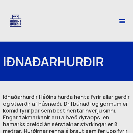
Skip
to
Me
content
IÐNAÐARHURÐIR
Iðnaðarhurðir Héðins hurða henta fyrir allar gerðir
og stærðir af húsnæði. Drifbúnaði og gormum er
komið fyrir þar sem best hentar hverju sinni.
Engar takmarkanir eru á hæð dyraops, en
hámarks breidd án sérstakrar styrkingar er 8
metrar. Hurðirnar renna á braut sem fer upp fyrir