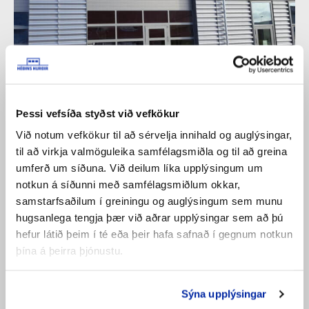
Þessi vefsíða styðst við vefkökur
Við notum vefkökur til að sérvelja innihald og auglýsingar,
til að virkja valmöguleika samfélagsmiðla og til að greina
umferð um síðuna. Við deilum líka upplýsingum um
notkun á síðunni með samfélagsmiðlum okkar,
samstarfsaðilum í greiningu og auglýsingum sem munu
hugsanlega tengja þær við aðrar upplýsingar sem að þú
hefur látið þeim í té eða þeir hafa safnað í gegnum notkun
þína á þeirra þjónustu.
Sýna upplýsingar