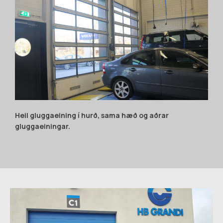
Heil gluggaeining í hurð, sama hæð og aðrar
gluggaeiningar.