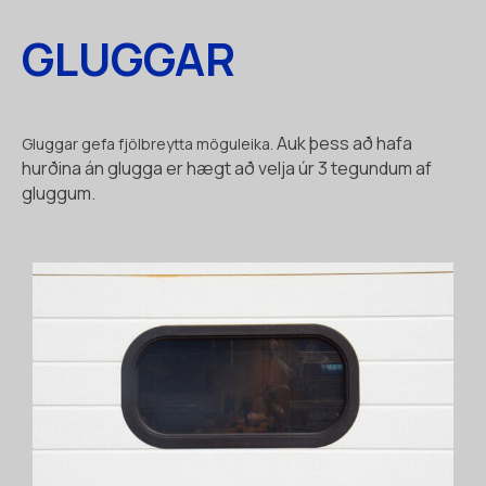
GLUGGAR
Auk þess að hafa
Gluggar gefa fjölbreytta möguleika.
hurðina án glugga er hægt að velja úr 3 tegundum af
gluggum.