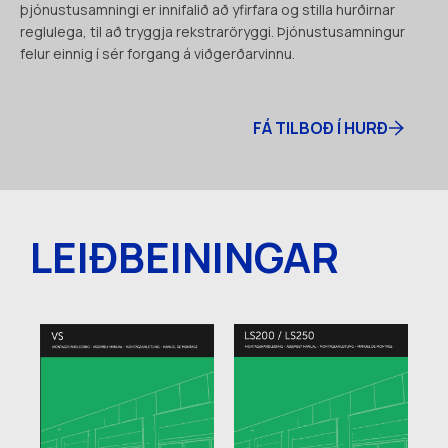
þjónustusamningi er innifalið að yfirfara og stilla hurðirnar
reglulega, til að tryggja rekstraröryggi. Þjónustusamningur
felur einnig í sér forgang á viðgerðarvinnu.
FÁ TILBOÐ Í HURÐ
LEIÐBEININGAR