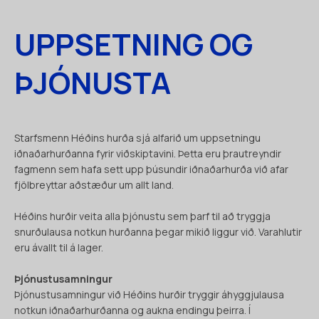
UPPSETNING OG
ÞJÓNUSTA
Starfsmenn Héðins hurða sjá alfarið um uppsetningu
iðnaðarhurðanna fyrir viðskiptavini. Þetta eru þrautreyndir
fagmenn sem hafa sett upp þúsundir iðnaðarhurða við afar
fjölbreyttar aðstæður um allt land.
Héðins hurðir veita alla þjónustu sem þarf til að tryggja
snurðulausa notkun hurðanna þegar mikið liggur við. Varahlutir
eru ávallt til á lager.
Þjónustusamningur
Þjónustusamningur við Héðins hurðir tryggir áhyggjulausa
notkun iðnaðarhurðanna og aukna endingu þeirra. Í