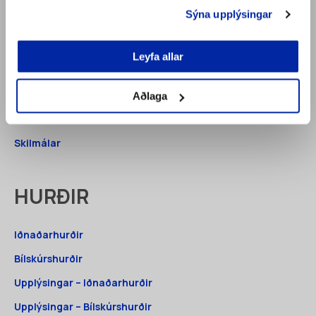
Sýna upplýsingar
Vefverslun
Þjónusta
Leyfa allar
Fyrri verk
Vottanir
Aðlaga
Pöntunarbeiðni
Skilmálar
HURÐIR
Iðnaðarhurðir
Bílskúrshurðir
Upplýsingar – Iðnaðarhurðir
Upplýsingar – Bílskúrshurðir