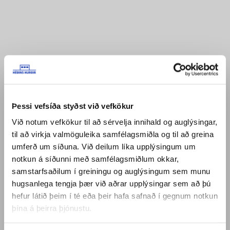
Þessi vefsíða styðst við vefkökur
Við notum vefkökur til að sérvelja innihald og auglýsingar,
til að virkja valmöguleika samfélagsmiðla og til að greina
umferð um síðuna. Við deilum líka upplýsingum um
notkun á síðunni með samfélagsmiðlum okkar,
samstarfsaðilum í greiningu og auglýsingum sem munu
hugsanlega tengja þær við aðrar upplýsingar sem að þú
hefur látið þeim í té eða þeir hafa safnað í gegnum notkun
þína á þeirra þjónustu.
UM OKKUR