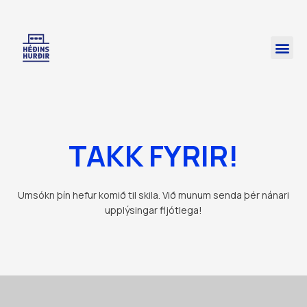
Skip
to
Me
content
TAKK FYRIR!
Umsókn þín hefur komið til skila. Við munum senda þér nánari
upplýsingar fljótlega!