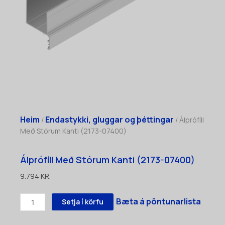
Heim
Endastykki, gluggar og þéttingar
/
/ Álprófíll
Með Stórum Kanti (2173-07400)
Álprófíll Með Stórum Kanti (2173-07400)
9.794
KR.
Álprófíll
Bæta á pöntunarlista
Setja í körfu
Með
Stórum