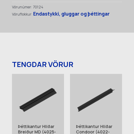
Kanti
Vörunúmer:
70124
(2173-
Endastykki, gluggar og þéttingar
Vöruflokkur:
07400)
quantity
TENGDAR VÖRUR
Þéttikantur Hliðar
Þéttikantur Hliðar
Breiður MD (4025-
Condoor (4022-