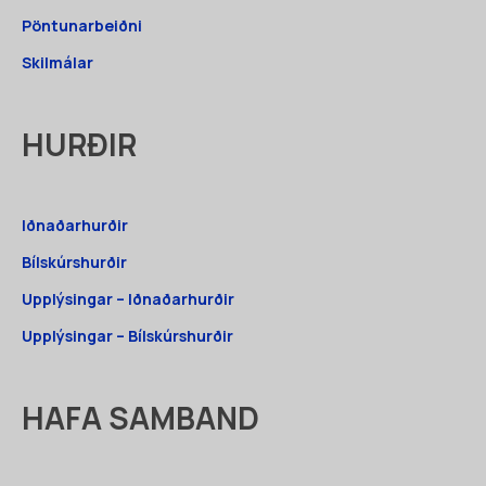
Pöntunarbeiðni
Skilmálar
HURÐIR
Iðnaðarhurðir
Bílskúrshurðir
Upplýsingar – Iðnaðarhurðir
Upplýsingar – Bílskúrshurðir
HAFA SAMBAND