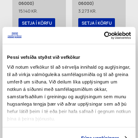
06000)
06000)
15.140
KR.
3.273
KR.
SETJA Í KÖRFU
SETJA Í KÖRFU
Bæta á
Bæta á
pöntunarlista
pöntunarlista
Þessi vefsíða styðst við vefkökur
Við notum vefkökur til að sérvelja innihald og auglýsingar,
til að virkja valmöguleika samfélagsmiðla og til að greina
umferð um síðuna. Við deilum líka upplýsingum um
notkun á síðunni með samfélagsmiðlum okkar,
samstarfsaðilum í greiningu og auglýsingum sem munu
hugsanlega tengja þær við aðrar upplýsingar sem að þú
hefur látið þeim í té eða þeir hafa safnað í gegnum notkun
Endastykki Fleka
Endastykki Fleka
þína á þeirra þjónustu.
Ryðf Einfalt 610mm
Ryðfr Tvöfalt
(4603L+4603R)
500mm
(4611L+4611R)
2.451
KR.
Sýna upplýsingar