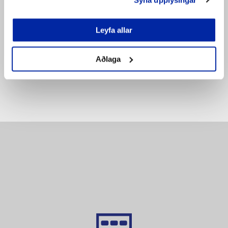
3.527
KR.
SETJA Í KÖRFU
SETJA Í KÖRFU
Leyfa allar
Bæta á
Bæta á
pöntunarlista
pöntunarlista
Aðlaga