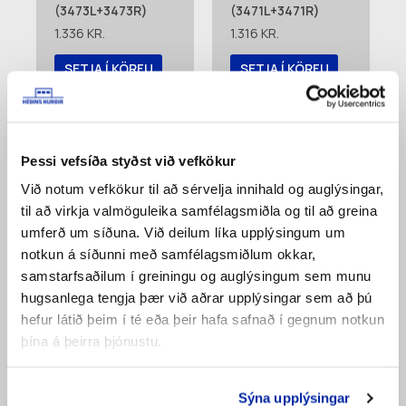
(3473L+3473R)
(3471L+3471R)
1.336
KR.
1.316
KR.
SETJA Í KÖRFU
SETJA Í KÖRFU
Bæta á
Bæta á
pöntunarlista
pöntunarlista
Þessi vefsíða styðst við vefkökur
Við notum vefkökur til að sérvelja innihald og auglýsingar,
til að virkja valmöguleika samfélagsmiðla og til að greina
umferð um síðuna. Við deilum líka upplýsingum um
notkun á síðunni með samfélagsmiðlum okkar,
samstarfsaðilum í greiningu og auglýsingum sem munu
hugsanlega tengja þær við aðrar upplýsingar sem að þú
hefur látið þeim í té eða þeir hafa safnað í gegnum notkun
þína á þeirra þjónustu.
Handfang Nylon
Botnprófíll
(3850)
Hár/Litaður (2160-
07400)
2.476
KR.
Sýna upplýsingar
51.032
KR.