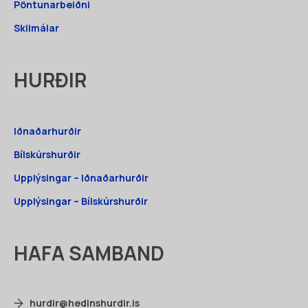
Pöntunarbeiðni
Skilmálar
HURÐIR
Iðnaðarhurðir
Bílskúrshurðir
Upplýsingar – Iðnaðarhurðir
Upplýsingar – Bílskúrshurðir
HAFA SAMBAND
hurdir@hedinshurdir.is