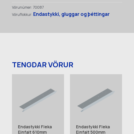
09150)
Vörunúmer:
70087
quantity
Endastykki, gluggar og þéttingar
Vöruflokkur:
TENGDAR VÖRUR
Endastykki Fleka
Endastykki Fleka
Einfalt 610mm
Einfalt 500mm