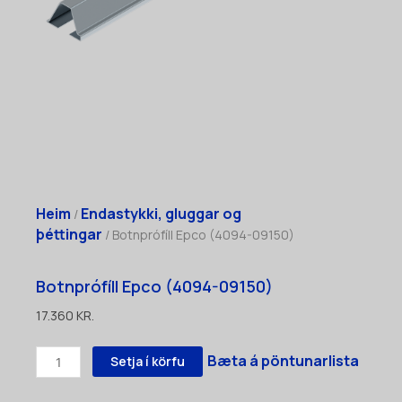
Heim
Endastykki, gluggar og
/
þéttingar
/ Botnprófíll Epco (4094-09150)
Botnprófíll Epco (4094-09150)
17.360
KR.
Botnprófíll
Bæta á pöntunarlista
Setja í körfu
Epco
(4094-