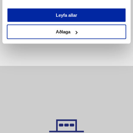
SETJA Í KÖRFU
SETJA Í KÖRFU
Leyfa allar
Bæta á
Bæta á
pöntunarlista
pöntunarlista
Aðlaga