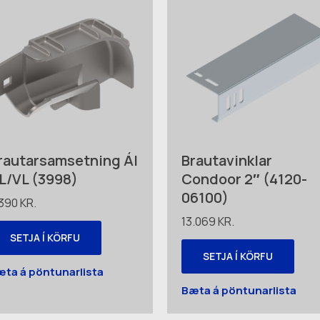
rautarsamsetning Ál
Brautavinklar
L/VL (3998)
Condoor 2″ (4120-
06100)
.390
KR.
13.069
KR.
SETJA Í KÖRFU
SETJA Í KÖRFU
æta á pöntunarlista
Bæta á pöntunarlista