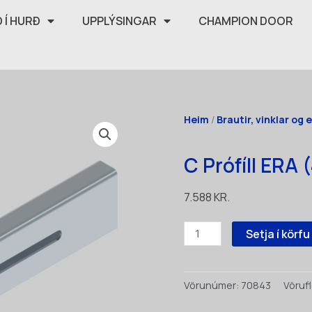
 Í HURÐ
UPPLÝSINGAR
CHAMPION DOOR
Heim
/
Brautir, vinklar og
C Prófíll ERA
7.588
KR.
C
Setja í körfu
Prófíll
ERA
(4131-
Vörunúmer:
70843
Vörufl
5200)