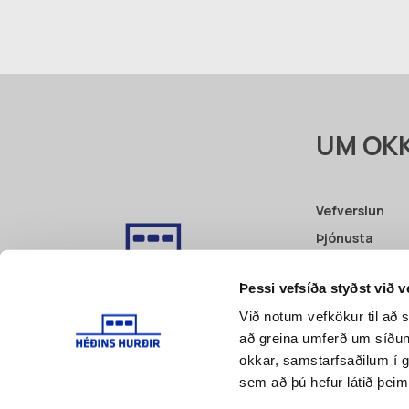
UM OK
Vefverslun
Þjónusta
Fyrri verk
Þessi vefsíða styðst við 
Vottanir
Við notum vefkökur til að s
Pöntunarbeið
að greina umferð um síðu
Skilmálar
okkar, samstarfsaðilum í 
sem að þú hefur látið þeim