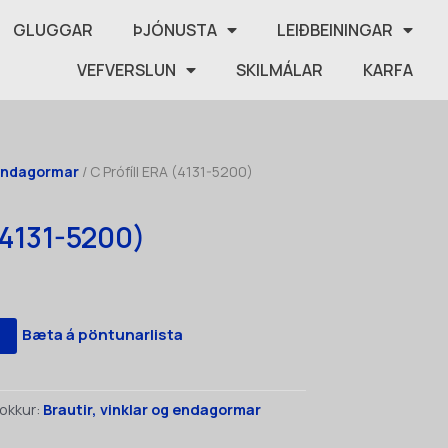
GLUGGAR
ÞJÓNUSTA
LEIÐBEININGAR
VEFVERSLUN
SKILMÁLAR
KARFA
 endagormar
/ C Prófíll ERA (4131-5200)
 (4131-5200)
Bæta á pöntunarlista
okkur:
Brautir, vinklar og endagormar