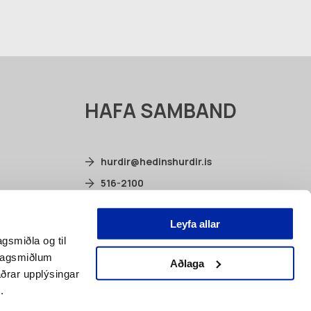
HAFA SAMBAND
hurdir@hedinshurdir.is
516-2100
Selhella 2, 221 Hafnarfjörður
Leyfa allar
facebook.com/hedinshurdir
agsmiðla og til
élagsmiðlum
Aðlaga
ðrar upplýsingar
.