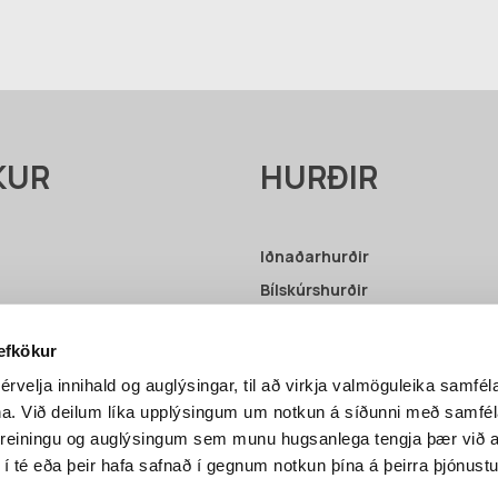
KUR
HURÐIR
Iðnaðarhurðir
Bílskúrshurðir
Upplýsingar – Iðnaðarhurðir
vefkökur
Upplýsingar – Bílskúrshurðir
érvelja innihald og auglýsingar, til að virkja valmöguleika samfél
ni
na. Við deilum líka upplýsingum um notkun á síðunni með samf
greiningu og auglýsingum sem munu hugsanlega tengja þær við a
 í té eða þeir hafa safnað í gegnum notkun þína á þeirra þjónustu