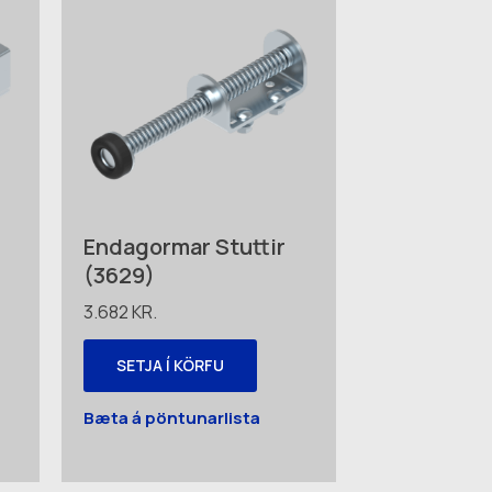
Endagormar Stuttir
(3629)
3.682
KR.
SETJA Í KÖRFU
Bæta á pöntunarlista