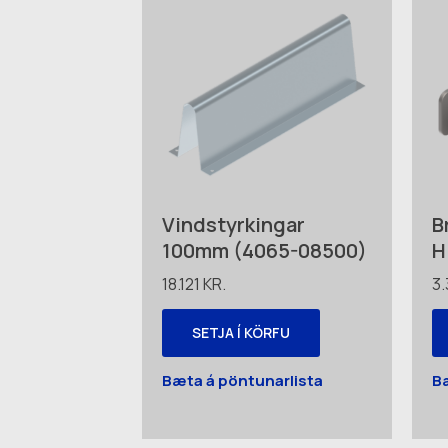
Vindstyrkingar
B
100mm (4065-08500)
H
18.121
KR.
3
SETJA Í KÖRFU
Bæta á pöntunarlista
B