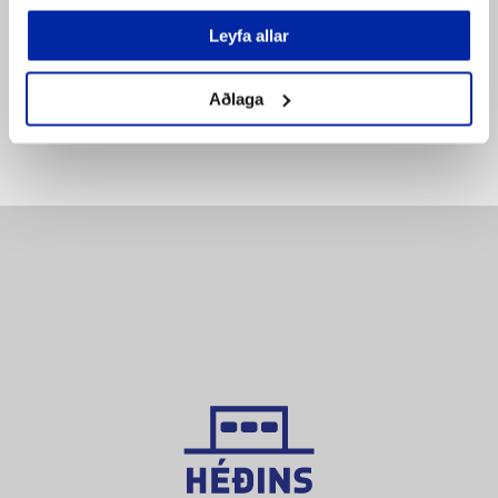
SETJA Í KÖRFU
SETJA Í KÖRFU
Leyfa allar
Bæta á
Bæta á
pöntunarlista
pöntunarlista
Aðlaga