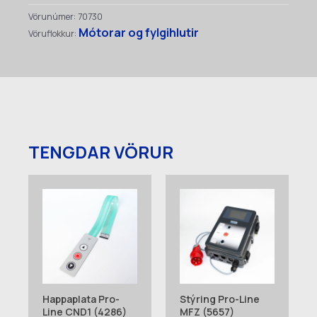
Fjarstýringar
Vörunúmer:
70730
(5344)
Mótorar og fylgihlutir
Vöruflokkur:
quantity
TENGDAR VÖRUR
Happaplata Pro-
Stýring Pro-Line
Line CND1 (4286)
MFZ (5657)