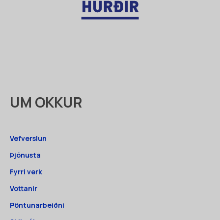
UM OKKUR
Vefverslun
Þjónusta
Fyrri verk
Vottanir
Pöntunarbeiðni