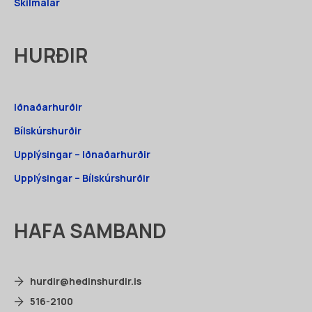
Skilmálar
HURÐIR
Iðnaðarhurðir
Bílskúrshurðir
Upplýsingar – Iðnaðarhurðir
Upplýsingar – Bílskúrshurðir
HAFA SAMBAND
hurdir@hedinshurdir.is
516-2100