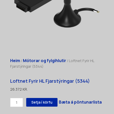
Heim
Mótorar og fylgihlutir
/
/ Loftnet Fyrir HL
Fjarstýringar (5344)
Loftnet Fyrir HL Fjarstýringar (5344)
26.372
KR.
Loftnet
Bæta á pöntunarlista
Setja í körfu
Fyrir
HL