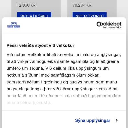
12.930
KR.
78.294
KR.
SETJA Í KÖRFU
SETJA Í KÖRFU
Bæta á
Bæta á
pöntunarlista
pöntunarlista
Þessi vefsíða styðst við vefkökur
Við notum vefkökur til að sérvelja innihald og auglýsingar,
til að virkja valmöguleika samfélagsmiðla og til að greina
umferð um síðuna. Við deilum líka upplýsingum um
notkun á síðunni með samfélagsmiðlum okkar,
samstarfsaðilum í greiningu og auglýsingum sem munu
hugsanlega tengja þær við aðrar upplýsingar sem að þú
hefur látið þeim í té eða þeir hafa safnað í gegnum notkun
þína á þeirra þjónustu.
Ljósnemi High-Line
Keðjudrif 1:4
LM15 (6429)
(3830)
18.073
KR.
23.188
KR.
Sýna upplýsingar