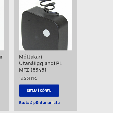
ur
Móttakari
)
Utanáliggjandi PL
MFZ (5345)
19.231
KR.
SETJA Í KÖRFU
Bæta á pöntunarlista