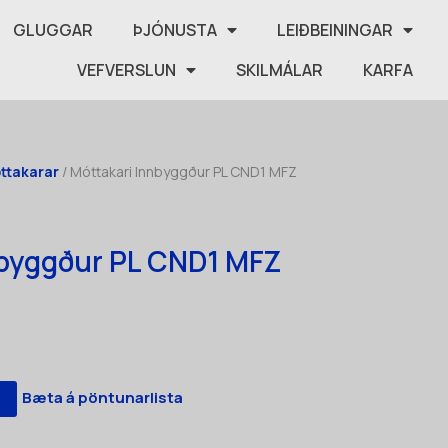
GLUGGAR
ÞJÓNUSTA
LEIÐBEININGAR
VEFVERSLUN
SKILMÁLAR
KARFA
óttakarar
/ Móttakari Innbyggður PL CND1 MFZ
nbyggður PL CND1 MFZ
Bæta á pöntunarlista