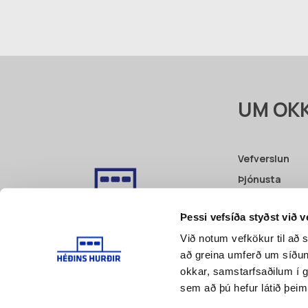
UM OK
Vefverslun
Þjónusta
Fyrri verk
Þessi vefsíða styðst við 
Vottanir
Við notum vefkökur til að s
Pöntunarbeið
að greina umferð um síðu
Skilmálar
okkar, samstarfsaðilum í 
sem að þú hefur látið þeim