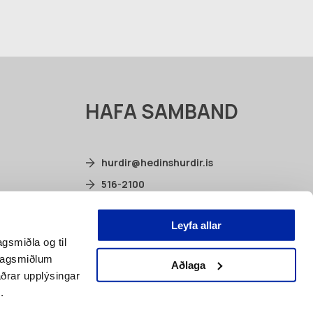
HAFA SAMBAND
hurdir@hedinshurdir.is
516-2100
Selhella 2, 221 Hafnarfjörður
Leyfa allar
facebook.com/hedinshurdir
agsmiðla og til
élagsmiðlum
Aðlaga
ðrar upplýsingar
.