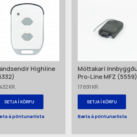
andsendir Highline
Móttakari Innbyggð
5332)
Pro-Line MFZ (5559
.432
KR.
17.691
KR.
SETJA Í KÖRFU
SETJA Í KÖRFU
æta á pöntunarlista
Bæta á pöntunarlista