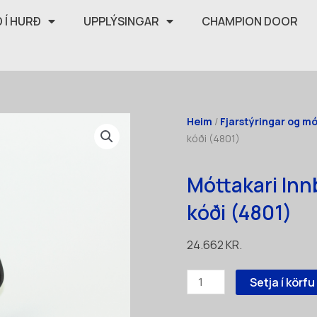
 Í HURÐ
UPPLÝSINGAR
CHAMPION DOOR
Heim
/
Fjarstýringar og m
kóði (4801)
Móttakari In
kóði (4801)
24.662
KR.
Móttakari
Setja í körfu
Innbyggður
PL