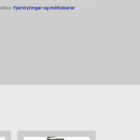
okkur:
Fjarstýringar og móttakarar