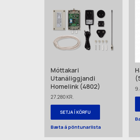
Móttakari
H
Utanáliggjandi
(
Homelink (4802)
9
27.280
KR.
SETJA Í KÖRFU
B
Bæta á pöntunarlista