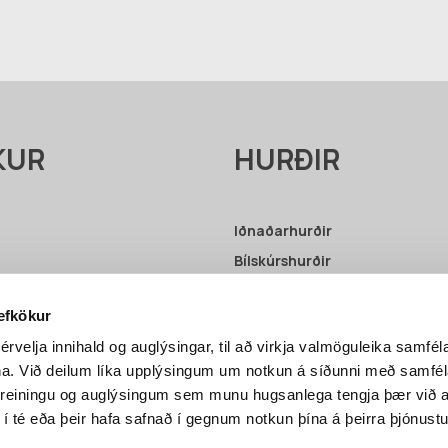
KUR
HURÐIR
Iðnaðarhurðir
Bílskúrshurðir
Upplýsingar – Iðnaðarhurðir
vefkökur
Upplýsingar – Bílskúrshurðir
érvelja innihald og auglýsingar, til að virkja valmöguleika samfél
ni
na. Við deilum líka upplýsingum um notkun á síðunni með samf
greiningu og auglýsingum sem munu hugsanlega tengja þær við a
 í té eða þeir hafa safnað í gegnum notkun þína á þeirra þjónustu