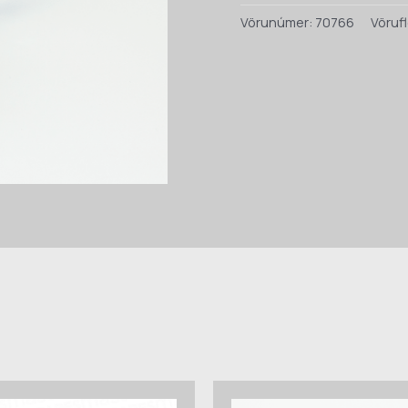
CND1
Vörunúmer:
70766
Vörufl
MFZ
kóði
(4801)
quantity