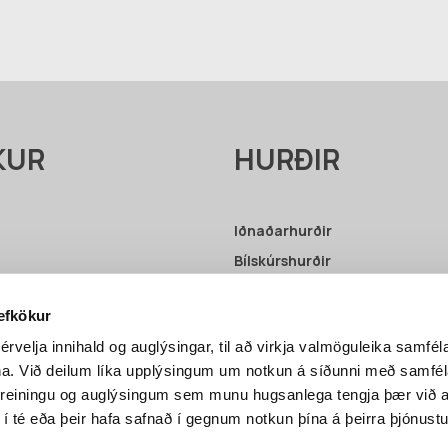
KUR
HURÐIR
Iðnaðarhurðir
Bílskúrshurðir
Upplýsingar – Iðnaðarhurðir
vefkökur
Upplýsingar – Bílskúrshurðir
érvelja innihald og auglýsingar, til að virkja valmöguleika samfél
ni
na. Við deilum líka upplýsingum um notkun á síðunni með samf
greiningu og auglýsingum sem munu hugsanlega tengja þær við a
 í té eða þeir hafa safnað í gegnum notkun þína á þeirra þjónustu