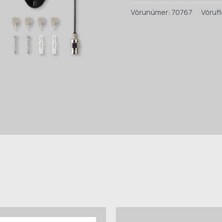
(4802)
Vörunúmer:
70767
Vörufl
quantity