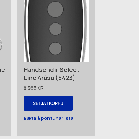
ne
Handsendir Select-
Line 4rása (5423)
8.365
KR.
SETJA Í KÖRFU
Bæta á pöntunarlista