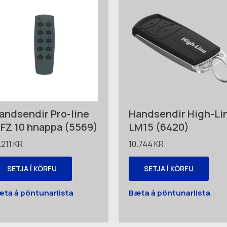
andsendir Pro-line
Handsendir High-Li
FZ 10 hnappa (5569)
LM15 (6420)
.211
KR.
10.744
KR.
SETJA Í KÖRFU
SETJA Í KÖRFU
æta á pöntunarlista
Bæta á pöntunarlista