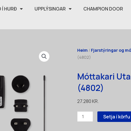
 Í HURÐ
UPPLÝSINGAR
CHAMPION DOOR
Heim
/
Fjarstýringar og m
(4802)
Móttakari Uta
(4802)
27.280
KR.
Móttakari
Setja í körfu
Utanáliggjandi
Homelink