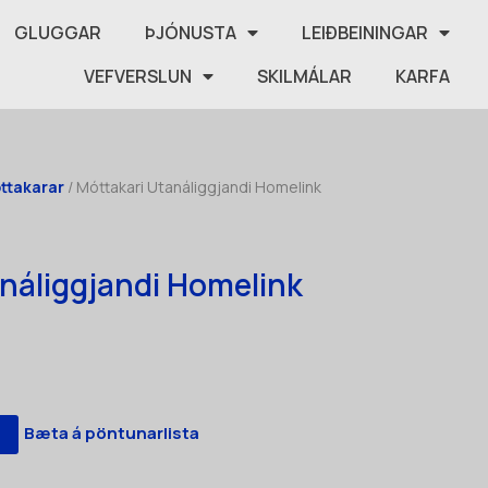
GLUGGAR
ÞJÓNUSTA
LEIÐBEININGAR
VEFVERSLUN
SKILMÁLAR
KARFA
óttakarar
/ Móttakari Utanáliggjandi Homelink
náliggjandi Homelink
Bæta á pöntunarlista