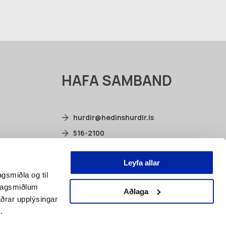
HAFA SAMBAND
hurdir@hedinshurdir.is
516-2100
Selhella 2, 221 Hafnarfjörður
Leyfa allar
facebook.com/hedinshurdir
agsmiðla og til
élagsmiðlum
Aðlaga
ðrar upplýsingar
.