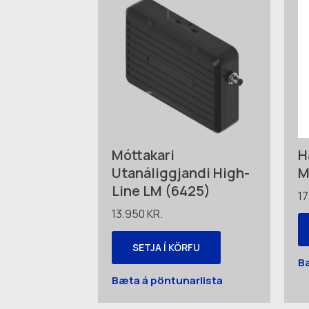
Móttakari
H
Utanáliggjandi High-
M
Line LM (6425)
17
13.950
KR.
SETJA Í KÖRFU
B
Bæta á pöntunarlista