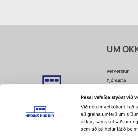
UM OK
Vefverslun
Þjónusta
Fyrri verk
Þessi vefsíða styðst við 
Vottanir
Við notum vefkökur til að s
Pöntunarbeið
að greina umferð um síðu
Skilmálar
okkar, samstarfsaðilum í 
sem að þú hefur látið þeim