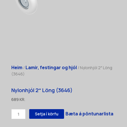
Heim
Lamir, festingar og hjól
/
/ Nylonhjól 2″ Löng
(3646)
Nylonhjól 2″ Löng (3646)
689
KR.
Nylonhjól
Bæta á pöntunarlista
Setja í körfu
2"
Löng