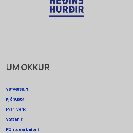
UM OKKUR
Vefverslun
Þjónusta
Fyrri verk
Vottanir
Pöntunarbeiðni