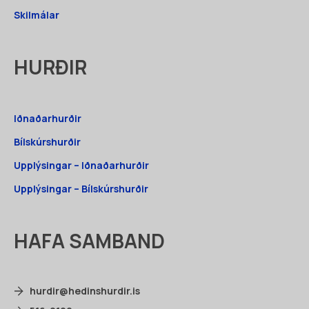
Skilmálar
HURÐIR
Iðnaðarhurðir
Bílskúrshurðir
Upplýsingar – Iðnaðarhurðir
Upplýsingar – Bílskúrshurðir
HAFA SAMBAND
hurdir@hedinshurdir.is