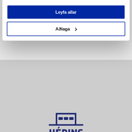
SETJA Í KÖRFU
SETJA Í KÖRFU
Bæta á
Leyfa allar
Bæta á
pöntunarlista
pöntunarlista
Aðlaga