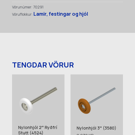
(3646)
Vörunúmer:
70291
quantity
Lamir, festingar og hjól
Vöruflokkur:
TENGDAR VÖRUR
Nylonhjól 2″ Ryðfrí
Nylonhjól 3″ (3580)
Stutt (4524)