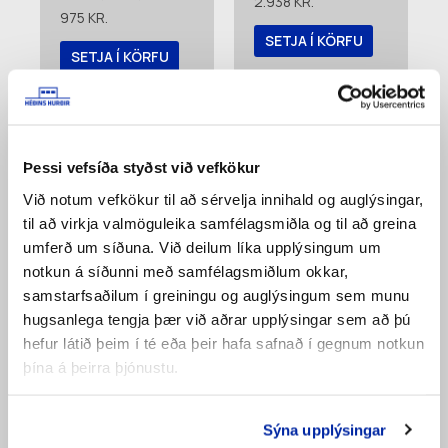
2.938
KR.
975
KR.
SETJA Í KÖRFU
SETJA Í KÖRFU
Bæta á
Bæta á
pöntunarlista
pöntunarlista
Þessi vefsíða styðst við vefkökur
Við notum vefkökur til að sérvelja innihald og auglýsingar,
til að virkja valmöguleika samfélagsmiðla og til að greina
umferð um síðuna. Við deilum líka upplýsingum um
notkun á síðunni með samfélagsmiðlum okkar,
samstarfsaðilum í greiningu og auglýsingum sem munu
hugsanlega tengja þær við aðrar upplýsingar sem að þú
hefur látið þeim í té eða þeir hafa safnað í gegnum notkun
Hjólafesting
Endalamir Fingra
þína á þeirra þjónustu.
Einföld Ryðfrí
(3206)
(4578)
1.016
KR.
523
KR.
Sýna upplýsingar