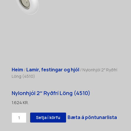
Heim
Lamir, festingar og hjól
/
/ Nylonhjól 2″ Ryðfrí
Löng (4510)
Nylonhjól 2″ Ryðfrí Löng (4510)
1.624
KR.
Nylonhjól
Bæta á pöntunarlista
Setja í körfu
2"
Ryðfrí