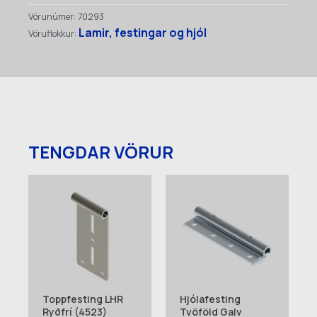
Löng
Vörunúmer:
70293
(4510)
Lamir, festingar og hjól
Vöruflokkur:
quantity
TENGDAR VÖRUR
Toppfesting LHR
Hjólafesting
Ryðfrí (4523)
Tvöföld Galv