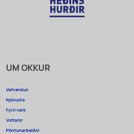
UM OKKUR
Vefverslun
Þjónusta
Fyrri verk
Vottanir
Pöntunarbeiðni