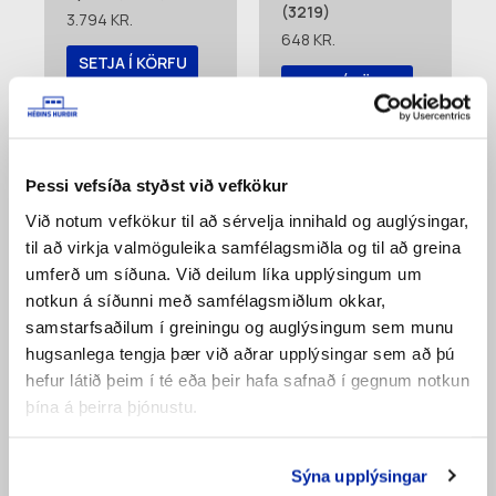
(3219)
3.794
KR.
648
KR.
SETJA Í KÖRFU
SETJA Í KÖRFU
Bæta á
Bæta á
pöntunarlista
pöntunarlista
Þessi vefsíða styðst við vefkökur
Við notum vefkökur til að sérvelja innihald og auglýsingar,
til að virkja valmöguleika samfélagsmiðla og til að greina
umferð um síðuna. Við deilum líka upplýsingum um
notkun á síðunni með samfélagsmiðlum okkar,
samstarfsaðilum í greiningu og auglýsingum sem munu
hugsanlega tengja þær við aðrar upplýsingar sem að þú
hefur látið þeim í té eða þeir hafa safnað í gegnum notkun
þína á þeirra þjónustu.
Millilamir Fingra
Læsing Á Hurð
(3220)
Condoor (C9839)
483
KR.
36.775
KR.
Sýna upplýsingar