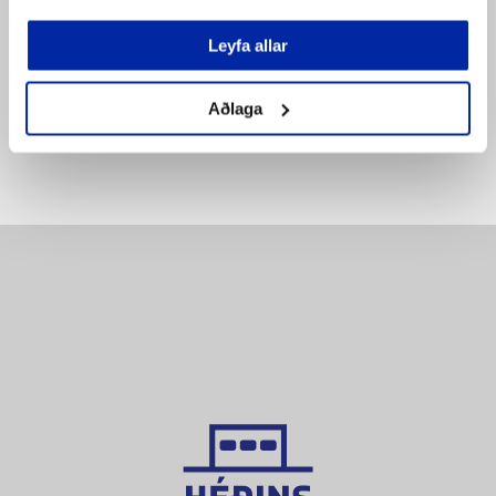
SETJA Í KÖRFU
SETJA Í KÖRFU
Leyfa allar
Bæta á
Bæta á
pöntunarlista
pöntunarlista
Aðlaga