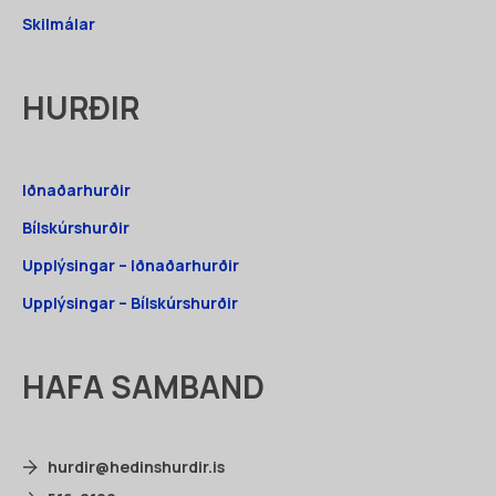
Skilmálar
HURÐIR
Iðnaðarhurðir
Bílskúrshurðir
Upplýsingar – Iðnaðarhurðir
Upplýsingar – Bílskúrshurðir
HAFA SAMBAND
hurdir@hedinshurdir.is