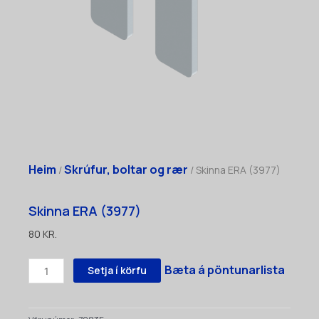
Heim
Skrúfur, boltar og rær
/
/ Skinna ERA (3977)
Skinna ERA (3977)
80
KR.
Skinna
Bæta á pöntunarlista
Setja í körfu
ERA
(3977)
quantity