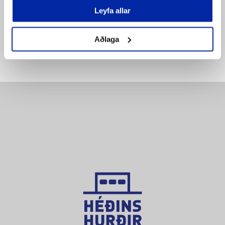
Bæta á
Bæta á
Leyfa allar
pöntunarlista
pöntunarlista
Aðlaga