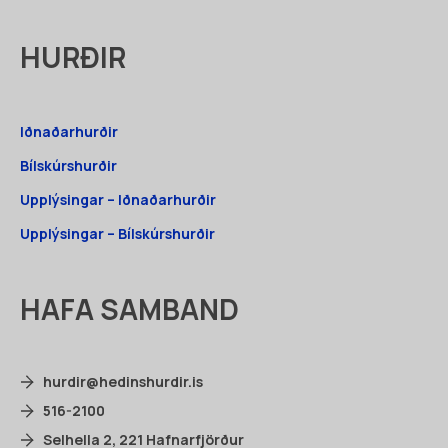
HURÐIR
Iðnaðarhurðir
Bílskúrshurðir
Upplýsingar – Iðnaðarhurðir
Upplýsingar – Bílskúrshurðir
HAFA SAMBAND
hurdir@hedinshurdir.is
516-2100
Selhella 2, 221 Hafnarfjörður