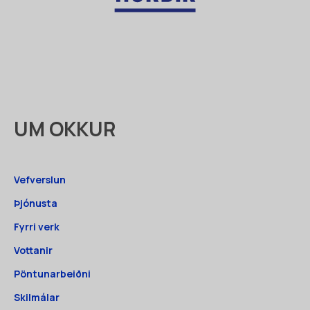
UM OKKUR
Vefverslun
Þjónusta
Fyrri verk
Vottanir
Pöntunarbeiðni
Skilmálar