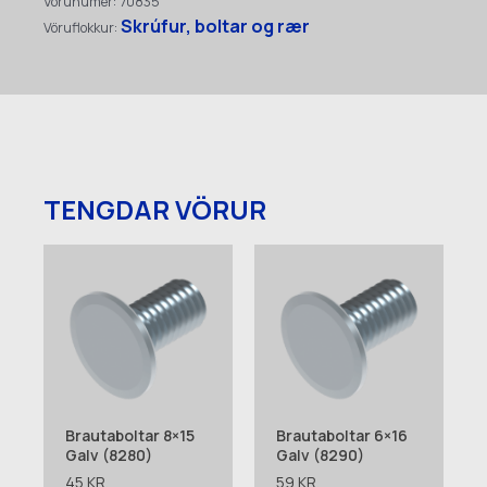
Vörunúmer:
70835
Skrúfur, boltar og rær
Vöruflokkur:
TENGDAR VÖRUR
Brautaboltar 8×15
Brautaboltar 6×16
Galv (8280)
Galv (8290)
45
KR.
59
KR.