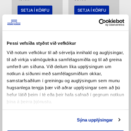
SETJA Í KÖRFU
SETJA Í KÖRFU
Bæta á
Bæta á
pöntunarlista
pöntunarlista
Þessi vefsíða styðst við vefkökur
Við notum vefkökur til að sérvelja innihald og auglýsingar,
til að virkja valmöguleika samfélagsmiðla og til að greina
umferð um síðuna. Við deilum líka upplýsingum um
notkun á síðunni með samfélagsmiðlum okkar,
samstarfsaðilum í greiningu og auglýsingum sem munu
hugsanlega tengja þær við aðrar upplýsingar sem að þú
hefur látið þeim í té eða þeir hafa safnað í gegnum notkun
Snittskrúfur Fleka
Snittskrúfur Fleka
þína á þeirra þjónustu.
Ryðfríar 6,3×32
6,3×35 (3805)
104
KR.
35
KR.
Sýna upplýsingar
SETJA Í KÖRFU
SETJA Í KÖRFU