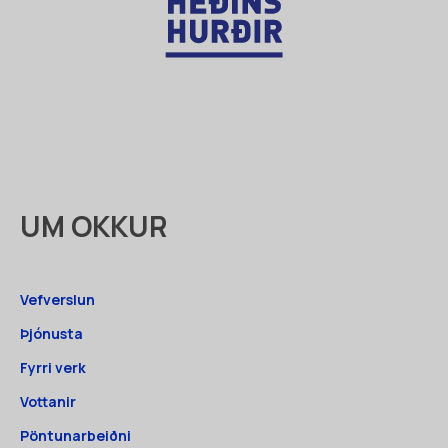
UM OKKUR
Vefverslun
Þjónusta
Fyrri verk
Vottanir
Pöntunarbeiðni