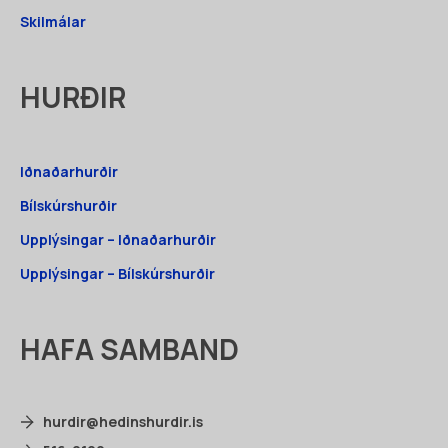
Skilmálar
HURÐIR
Iðnaðarhurðir
Bílskúrshurðir
Upplýsingar – Iðnaðarhurðir
Upplýsingar – Bílskúrshurðir
HAFA SAMBAND
hurdir@hedinshurdir.is