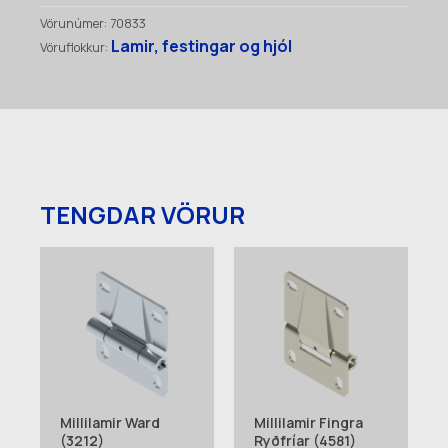
VS-
Vörunúmer:
70833
HS
Lamir, festingar og hjól
Vöruflokkur:
(3973)
quantity
TENGDAR VÖRUR
Millilamir Ward
Millilamir Fingra
(3212)
Ryðfríar (4581)