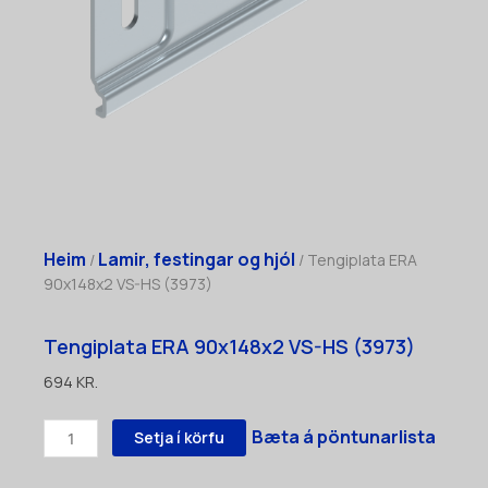
Heim
Lamir, festingar og hjól
/
/ Tengiplata ERA
90x148x2 VS-HS (3973)
Tengiplata ERA 90x148x2 VS-HS (3973)
694
KR.
Tengiplata
Bæta á pöntunarlista
Setja í körfu
ERA
90x148x2