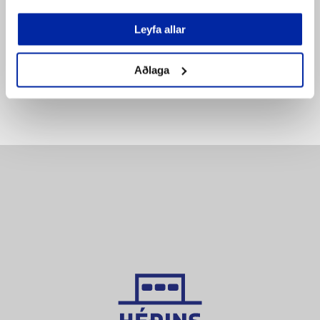
SETJA Í KÖRFU
SETJA Í KÖRFU
Bæta á
Leyfa allar
Bæta á
pöntunarlista
pöntunarlista
Aðlaga