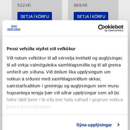
522
KR.
969
KR.
SETJA Í KÖRFU
SETJA Í KÖRFU
Bæta á
Bæta á
pöntunarlista
pöntunarlista
Þessi vefsíða styðst við vefkökur
Við notum vefkökur til að sérvelja innihald og auglýsingar,
til að virkja valmöguleika samfélagsmiðla og til að greina
umferð um síðuna. Við deilum líka upplýsingum um
notkun á síðunni með samfélagsmiðlum okkar,
samstarfsaðilum í greiningu og auglýsingum sem munu
hugsanlega tengja þær við aðrar upplýsingar sem að þú
hefur látið þeim í té eða þeir hafa safnað í gegnum notkun
Toppfesting
Endalamir Fingra
þína á þeirra þjónustu.
Iðnaðar Ryðfrí
Ryðfríar (4548)
(4576)
1.698
KR.
1.884
KR.
Sýna upplýsingar