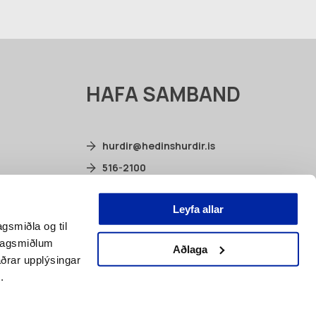
HAFA SAMBAND
hurdir@hedinshurdir.is
516-2100
Selhella 2, 221 Hafnarfjörður
Leyfa allar
facebook.com/hedinshurdir
agsmiðla og til
élagsmiðlum
Aðlaga
ðrar upplýsingar
.