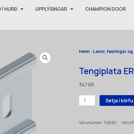
 Í HURÐ
UPPLÝSINGAR
CHAMPION DOOR
Heim
/
Lamir, festingar og 
Tengiplata E
347
KR.
Tengiplata
Setja í körfu
ERA
90x60x2
(3927)
Vörunúmer:
70830
Vörufl
quantity