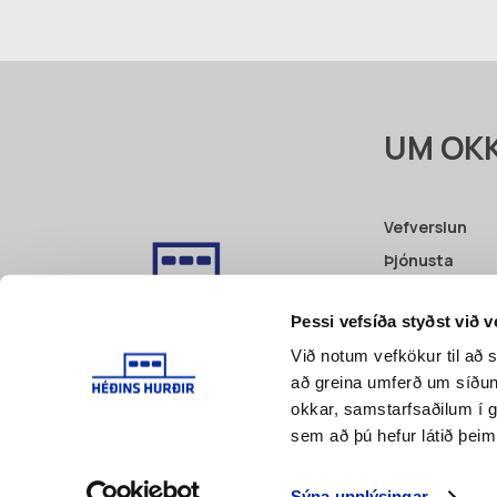
UM OK
Vefverslun
Þjónusta
Fyrri verk
Þessi vefsíða styðst við 
Vottanir
Við notum vefkökur til að s
Pöntunarbeið
að greina umferð um síðu
Skilmálar
okkar, samstarfsaðilum í 
sem að þú hefur látið þeim
Sýna upplýsingar