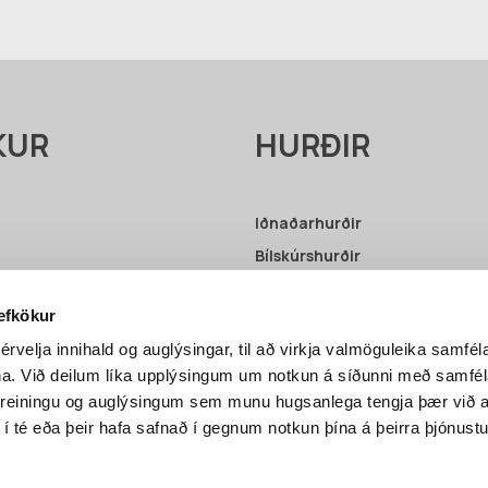
KUR
HURÐIR
Iðnaðarhurðir
Bílskúrshurðir
Upplýsingar – Iðnaðarhurðir
vefkökur
Upplýsingar – Bílskúrshurðir
érvelja innihald og auglýsingar, til að virkja valmöguleika samfél
ni
na. Við deilum líka upplýsingum um notkun á síðunni með samf
greiningu og auglýsingum sem munu hugsanlega tengja þær við a
 í té eða þeir hafa safnað í gegnum notkun þína á þeirra þjónustu