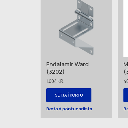
Endalamir Ward
M
(3202)
(
1.004
KR.
4
SETJA Í KÖRFU
Bæta á pöntunarlista
B