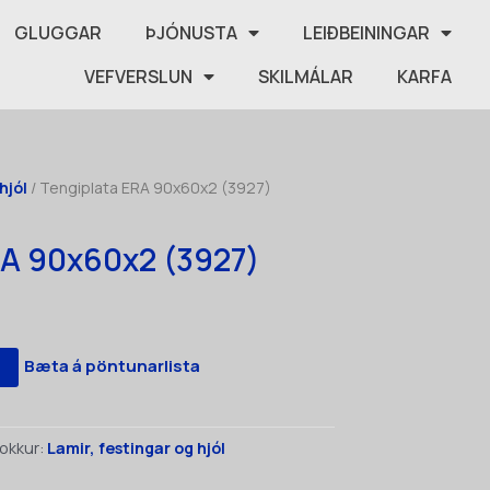
GLUGGAR
ÞJÓNUSTA
LEIÐBEININGAR
VEFVERSLUN
SKILMÁLAR
KARFA
hjól
/ Tengiplata ERA 90x60x2 (3927)
RA 90x60x2 (3927)
Bæta á pöntunarlista
okkur:
Lamir, festingar og hjól