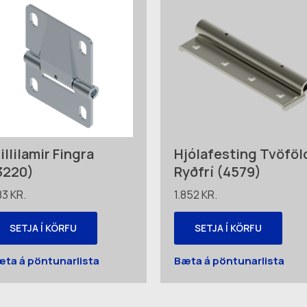
illilamir Fingra
Hjólafesting Tvöföl
3220)
Ryðfrí (4579)
83
KR.
1.852
KR.
SETJA Í KÖRFU
SETJA Í KÖRFU
æta á pöntunarlista
Bæta á pöntunarlista