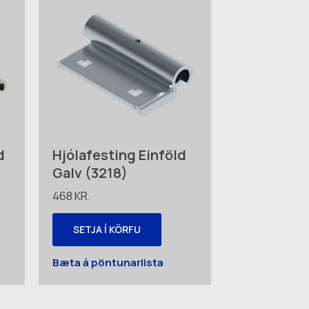
d
Hjólafesting Einföld
Galv (3218)
468
KR.
SETJA Í KÖRFU
Bæta á pöntunarlista