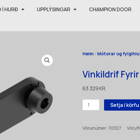
 Í HURÐ
UPPLÝSINGAR
CHAMPION DOOR
Heim
/
Mótorar og fylgihlu
Vinkildrif Fyr
63.329
KR.
Vinkildrif
Setja í körfu
Fyrir
Öxulmótora
(5499)
Vörunúmer:
70327
Vörufl
quantity