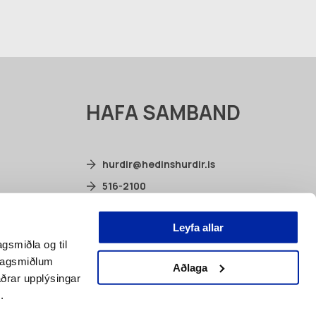
HAFA SAMBAND
hurdir@hedinshurdir.is
516-2100
Selhella 2, 221 Hafnarfjörður
Leyfa allar
facebook.com/hedinshurdir
agsmiðla og til
élagsmiðlum
Aðlaga
ðrar upplýsingar
.