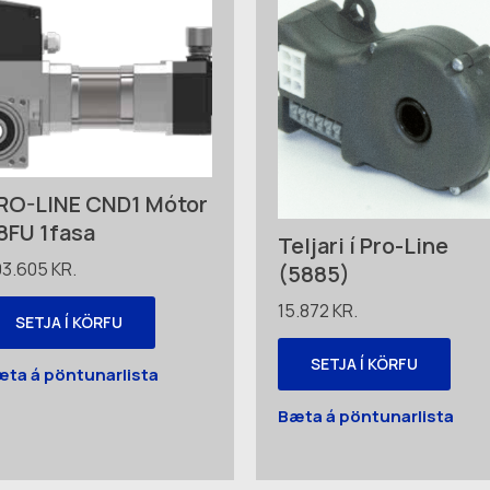
RO-LINE CND1 Mótor
8FU 1fasa
Teljari í Pro-Line
03.605
KR.
(5885)
15.872
KR.
SETJA Í KÖRFU
SETJA Í KÖRFU
æta á pöntunarlista
Bæta á pöntunarlista