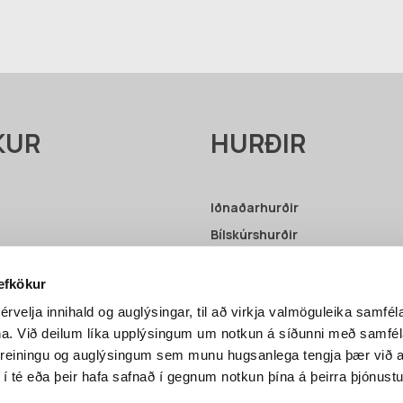
KUR
HURÐIR
Iðnaðarhurðir
Bílskúrshurðir
Upplýsingar – Iðnaðarhurðir
vefkökur
Upplýsingar – Bílskúrshurðir
érvelja innihald og auglýsingar, til að virkja valmöguleika samfél
ni
na. Við deilum líka upplýsingum um notkun á síðunni með samf
greiningu og auglýsingum sem munu hugsanlega tengja þær við a
 í té eða þeir hafa safnað í gegnum notkun þína á þeirra þjónustu