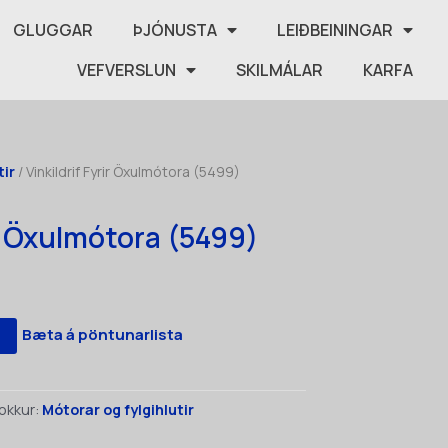
GLUGGAR
ÞJÓNUSTA
LEIÐBEININGAR
VEFVERSLUN
SKILMÁLAR
KARFA
tir
/ Vinkildrif Fyrir Öxulmótora (5499)
ir Öxulmótora (5499)
Bæta á pöntunarlista
okkur:
Mótorar og fylgihlutir