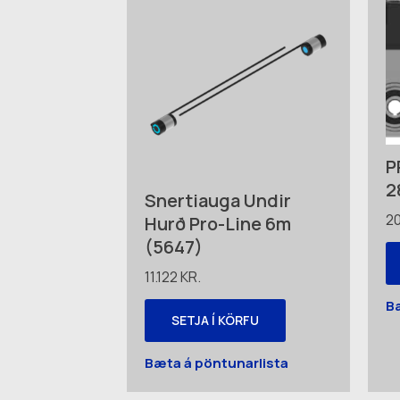
P
2
Snertiauga Undir
2
Hurð Pro-Line 6m
(5647)
11.122
KR.
B
SETJA Í KÖRFU
Bæta á pöntunarlista