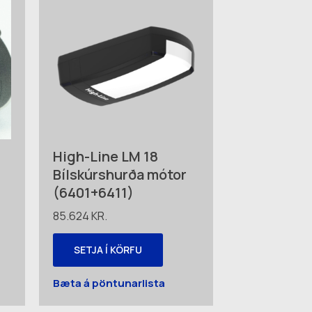
High-Line LM 18
Bílskúrshurða mótor
(6401+6411)
85.624
KR.
SETJA Í KÖRFU
Bæta á pöntunarlista