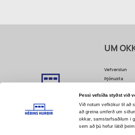
UM OK
Vefverslun
Þjónusta
Fyrri verk
Þessi vefsíða styðst við 
Vottanir
Við notum vefkökur til að s
Pöntunarbeið
að greina umferð um síðu
Skilmálar
okkar, samstarfsaðilum í 
sem að þú hefur látið þeim