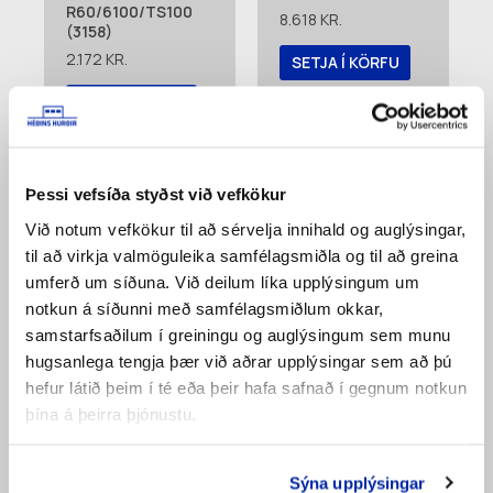
R60/6100/TS100
8.618
KR.
(3158)
2.172
KR.
SETJA Í KÖRFU
SETJA Í KÖRFU
Bæta á
pöntunarlista
Bæta á
pöntunarlista
Þessi vefsíða styðst við vefkökur
Við notum vefkökur til að sérvelja innihald og auglýsingar,
til að virkja valmöguleika samfélagsmiðla og til að greina
umferð um síðuna. Við deilum líka upplýsingum um
notkun á síðunni með samfélagsmiðlum okkar,
samstarfsaðilum í greiningu og auglýsingum sem munu
hugsanlega tengja þær við aðrar upplýsingar sem að þú
hefur látið þeim í té eða þeir hafa safnað í gegnum notkun
þína á þeirra þjónustu.
Vírahjól 100mm
Ál-Vírafesting LHR
(3725)
Condoor (3170)
Sýna upplýsingar
2.070
KR.
5.914
KR.