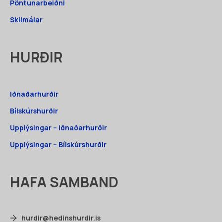
Pöntunarbeiðni
Skilmálar
HURÐIR
Iðnaðarhurðir
Bílskúrshurðir
Upplýsingar – Iðnaðarhurðir
Upplýsingar – Bílskúrshurðir
HAFA SAMBAND
hurdir@hedinshurdir.is