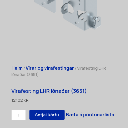
Heim
Vírar og vírafestingar
/
/ Vírafesting LHR
Iðnaðar (3651)
Vírafesting LHR Iðnaðar (3651)
12.102
KR.
Vírafesting
Bæta á pöntunarlista
Setja í körfu
LHR
Iðnaðar