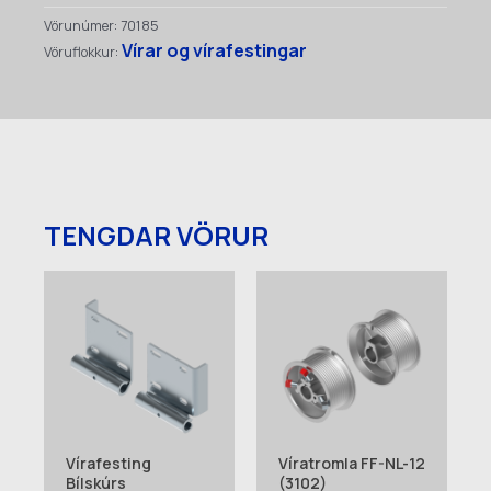
(3651)
Vörunúmer:
70185
quantity
Vírar og vírafestingar
Vöruflokkur:
TENGDAR VÖRUR
Vírafesting
Víratromla FF-NL-12
Bílskúrs
(3102)