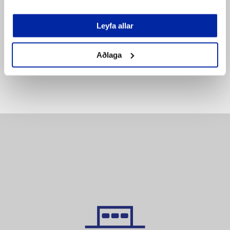
SETJA Í KÖRFU
SETJA Í KÖRFU
Leyfa allar
Bæta á
Bæta á
pöntunarlista
pöntunarlista
Aðlaga