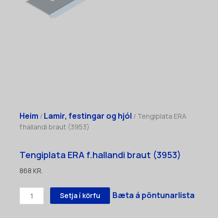
Heim
Lamir, festingar og hjól
/
/ Tengiplata ERA
f.hallandi braut (3953)
Tengiplata ERA f.hallandi braut (3953)
868
KR.
Tengiplata
Bæta á pöntunarlista
Setja í körfu
ERA
f.hallandi