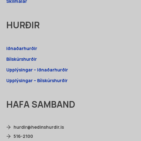
Skilmálar
HURÐIR
Iðnaðarhurðir
Bílskúrshurðir
Upplýsingar – Iðnaðarhurðir
Upplýsingar – Bílskúrshurðir
HAFA SAMBAND
hurdir@hedinshurdir.is
516-2100