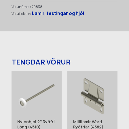
braut
Vörunúmer:
70838
(3953)
Lamir, festingar og hjól
Vöruflokkur:
quantity
TENGDAR VÖRUR
Nylonhjól 2″ Ryðfrí
Millilamir Ward
Löng (4510)
Ryðfríar (4582)