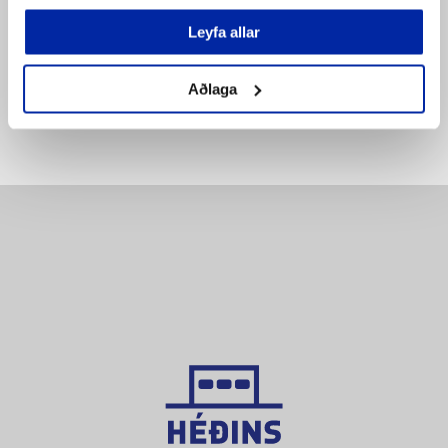
SETJA Í KÖRFU
SETJA Í KÖRFU
Leyfa allar
Bæta á
Bæta á
pöntunarlista
pöntunarlista
Aðlaga