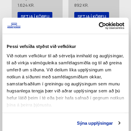
1.624
KR.
892
KR.
SETJA Í KÖRFU
SETJA Í KÖRFU
Bæta á
Bæta á
pöntunarlista
pöntunarlista
Þessi vefsíða styðst við vefkökur
Við notum vefkökur til að sérvelja innihald og auglýsingar,
til að virkja valmöguleika samfélagsmiðla og til að greina
umferð um síðuna. Við deilum líka upplýsingum um
notkun á síðunni með samfélagsmiðlum okkar,
samstarfsaðilum í greiningu og auglýsingum sem munu
hugsanlega tengja þær við aðrar upplýsingar sem að þú
hefur látið þeim í té eða þeir hafa safnað í gegnum notkun
þína á þeirra þjónustu.
Endalamir Fingra
Dragloka Ryðfrí
Ryðfríar (4548)
(4529)
1.698
KR.
4.895
KR.
Sýna upplýsingar