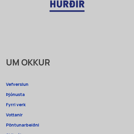
UM OKKUR
Vefverslun
Þjónusta
Fyrri verk
Vottanir
Pöntunarbeiðni